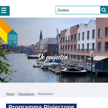
De projecten
Home
Nieuwbouw
Rivierzone
Programma Rivierzone