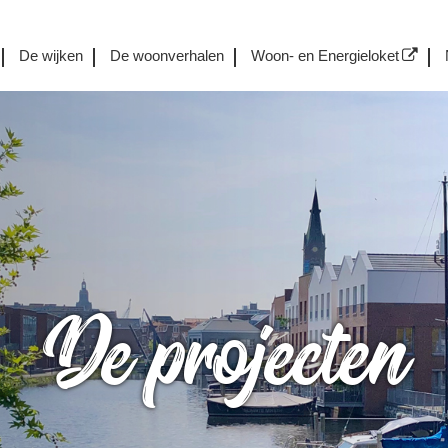
De wijken
De woonverhalen
Woon- en Energieloket
De projecten