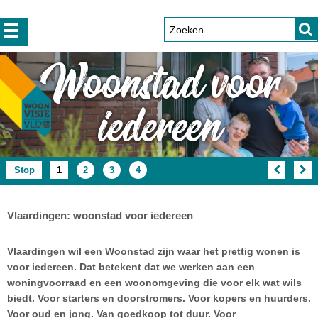
Woonstad voor
iedereen
animatie
Artikel
(Huidige
Artikel
Artikel
Artikel
Stop
1
2
3
4
artikel)
Vlaardingen: woonstad voor iedereen
Vlaardingen wil een Woonstad zijn waar het prettig wonen is
voor iedereen. Dat betekent dat we werken aan een
woningvoorraad en een woonomgeving die voor elk wat wils
biedt. Voor starters en doorstromers. Voor kopers en huurders.
Voor oud en jong. Van goedkoop tot duur. Voor